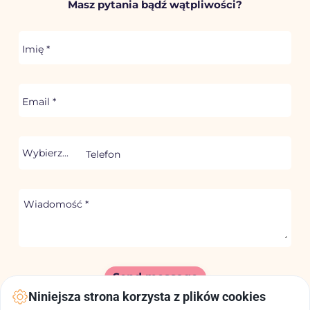
Masz pytania bądź wątpliwości?
Imię
*
Email
*
Telefon
Wybierz...
phone-prefix
Wiadomość
*
Send message
Niniejsza strona korzysta z plików cookies